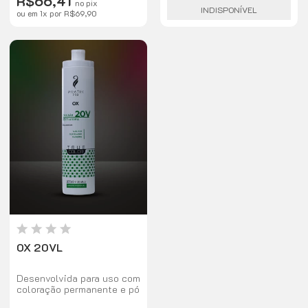
R$66,41
no pix
Tonalizantes na fibra
INDISPONÍVEL
ou em
1
x
por
R$69,90
capilar, proporcionando
tonalidades bem definidas
e alta fixação, sem alterar
a cor natural dos cabelos.
Sua formula ainda é
enriquecida com óleos de
macadâmia, argan, aloe
vera e silicones,
promovendo proteção,
brilho e maciez da fibra
capilar.
OX 20VL
Desenvolvida para uso com
coloração permanente e pó
descolorante, o Oxidante