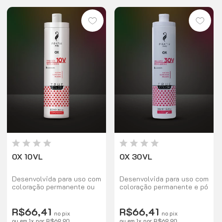
OX 10VL
OX 30VL
Desenvolvida para uso com
Desenvolvida para uso com
coloração permanente ou
coloração permanente e pó
tonalizante, o Oxidante
descolorante, o Oxidante
10V é indicado para
30V é indicado para
R$66,41
R$66,41
escurecer 1 tom, pintar
clarear de 2 a 3 tons.
no pix
no pix
cabelos descoloridos ou
ou em
1
x
por
R$69,90
ou em
1
x
por
R$69,90