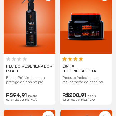
FLUIDO REGENERADOR
LINHA
PX4.0
REGENERADORA
PROFISSIONAL -
Fluído Pré Mechas que
Produto indicado para
MASCARA SOS
protege os fios na pré
recuperação de cabelos
INSTANTANEA 500G
descoloração aumentando
danificados por processos
a resistência contra o
químicos, atua desde o
R$94,91
R$208,91
emborrachamento.
cortéx, regenerando todo o
no pix
no pix
fio, evitando a quebra e o
ou em
2
x
por
R$99,90
ou em
5
x
por
R$219,90
emborrachamento.