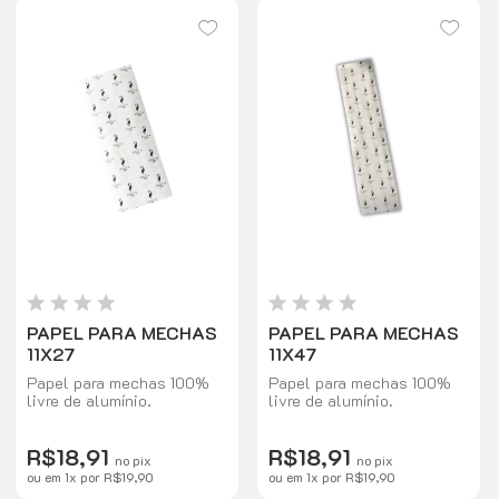
seu pH elevado até 14, que
fios se tornam mais
é um pH alcalino, que
saudáveis, recuperando
torna o cabelo áspero,
sua textura, maciez,
poroso, sem brilho e
emoliência e sedosidade
sensibilizado.
com um brilho intenso.
PAPEL PARA MECHAS
PAPEL PARA MECHAS
11X27
11X47
Papel para mechas 100%
Papel para mechas 100%
livre de alumínio.
livre de alumínio.
R$18,91
R$18,91
no pix
no pix
ou em
1
x
por
R$19,90
ou em
1
x
por
R$19,90