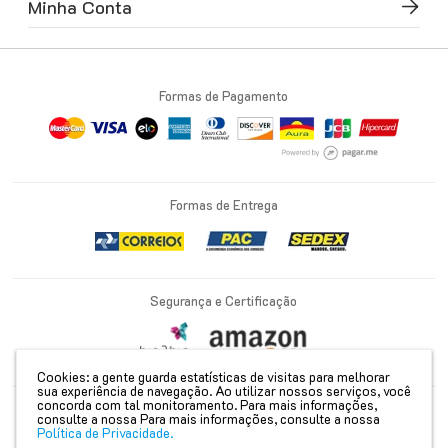
Minha Conta
Formas de Pagamento
Formas de Entrega
Segurança e Certificação
Cookies: a gente guarda estatísticas de visitas para melhorar
sua experiência de navegação. Ao utilizar nossos serviços, você
concorda com tal monitoramento. Para mais informações,
consulte a nossa
Para mais informações, consulte a nossa
PETRUS COMERCIO DE COSMETICOS EIRELI | CNPJ: 22.102.531/0001-28 | Rua
Política de Privacidade.
Ronat Walter Sodre, 1700 - Parque Industrial Castelo Branco | Ibiporã - PR | CEP:
86200-000 |
Mapa do site