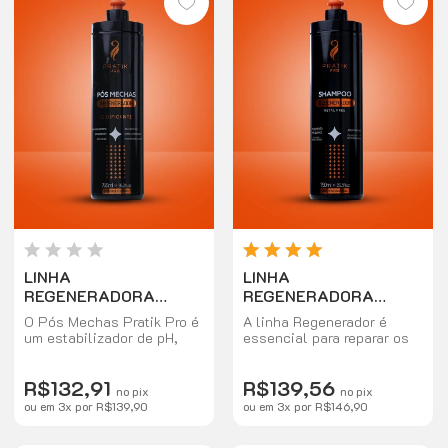
LINHA
LINHA
REGENERADORA
REGENERADORA
PROFISSIONAL - PÓS
PROFISSIONAL-
O Pós Mechas Pratik Pro é
A linha Regenerador é
MECHAS 750ML
SHAMPOO METAL
um estabilizador de pH,
essencial para reparar os
FREE 750ML
indicado para cabelos que
fios e devolver as
passaram por processos
vitaminas e proteínas
R$132,91
R$139,56
como descoloração,
perdidas durante os
no pix
no pix
mechas, relaxamento e
procedimentos químicos.
ou em
3
x
por
R$139,90
ou em
3
x
por
R$146,90
alisantes. Que ao passar
Utilizando a linha de
pelo processo químico tem
tratamento Regenerador os