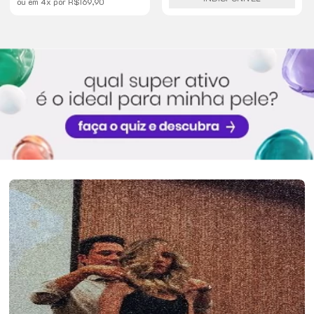
ou em
4
x
por
R$169,90
descoloração.
Ultra Rápido Pratik Pro
contém em sua
composição Colágeno e a
Queratina presentes na
fórmula ajudam a proteger
e nutrir os fios.