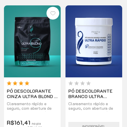
PÓ DESCOLORANTE
PÓ DESCOLORANTE
CINZA ULTRA BLOND 9
BRANCO ULTRA
TONS 500GM
RAPIDO
Clareamento rápido e
Clareamento rápido e
seguro, com abertura de
seguro, com abertura de
até 9 tons, com partículas
até 9 tons, com partículas
cinza que auxiliam numa
brancas que auxiliam na
R$161,41
visualização neutralizada
visualização da cor no ato
no pix
da cor no ato da
da descoloração. O Pó
INDISPONÍVEL