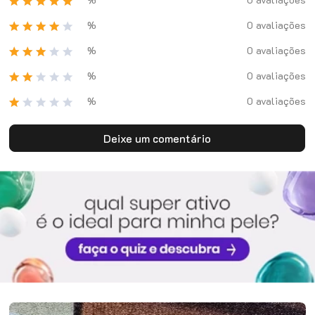
%
0 avaliações
%
0 avaliações
%
0 avaliações
%
0 avaliações
Deixe um comentário