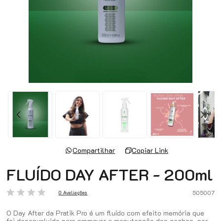
Compartilhar
Copiar Link
FLUÍDO DAY AFTER - 200ml
505007
0 Avaliações
O Day After da Pratik Pro é um fluído com efeito memória que
foi desenvolvido para promover a manutenção dos cachos, por